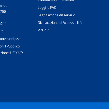
a 53
Leggi le FAQ
0765
Segnalazione disservizio
Dichiarazione di Accessibilità
4211
P.N.R.R.
it
e.ruoti.pz.it
on il Pubblico
razione: UF09VP
Ciao 👋
Come posso esserti utile?
smart_toy