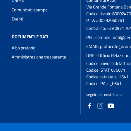
Comune di Ruoti
Notizie
Via Grande Fontana Bon
Comunicati stampa
Codice fiscale 8000247
Eventi
P. IVA: 00292060761
Centralino: +39 0971 70
DOCUMENTI E DATI
PEC: comune.ruoti@pec.
EMAIL: protocollo@comun
Albo pretorio
URP - Ufficio Relazioni c
Amministrazione trasparente
Codice univoco di fattu
Codice ISTAT: 076071
Codice catastale: H641
Codice iPA: c_h641
seguici sui nostri canali