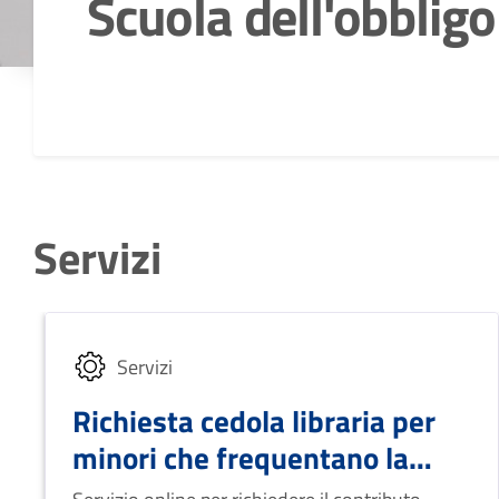
Scuola dell'obbligo
Dettagli della notizia
Servizi
Servizi
Richiesta cedola libraria per
minori che frequentano la
scuola primaria al di fuori del