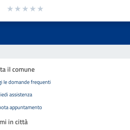
1 a 5 stelle la pagina
Valuta 1 stelle su 5
Valuta 2 stelle su 5
Valuta 3 stelle su 5
Valuta 4 stelle su 5
Valuta 5 stelle su 5
ta il comune
i le domande frequenti
iedi assistenza
nota appuntamento
mi in città