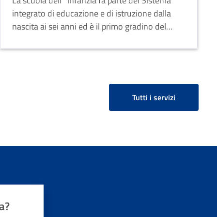
La scuola dell ’ infanzia fa parte del Sistema
integrato di educazione e di istruzione dalla
nascita ai sei anni ed è il primo gradino del
percorso di istruzione.
Tutti i servizi
a?