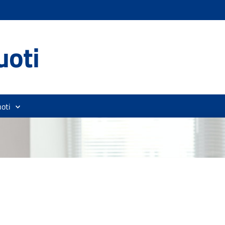
uoti
oti