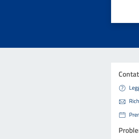
Valuta da 
Contat
Legg
Rich
Pre
Proble