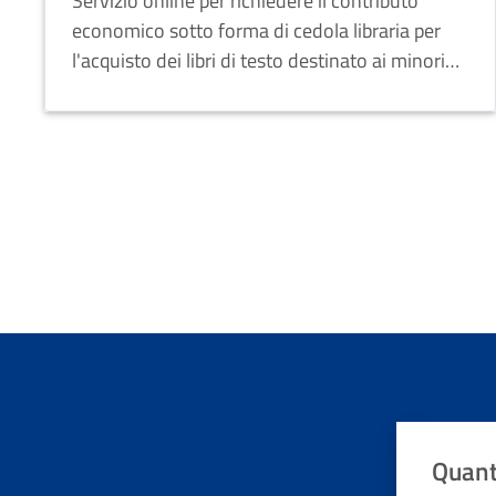
Servizio online per richiedere il contributo
comune di residenza
economico sotto forma di cedola libraria per
l'acquisto dei libri di testo destinato ai minori
residenti che frequentano la scuola primaria
fuori comune.
Quant