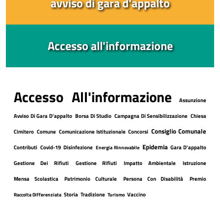
avviso di gara d'appalto
Accesso all'informazione
Accesso All'informazione
Assunzione
Avviso Di Gara D'appalto
Borsa Di Studio
Campagna Di Sensibilizzazione
Chiesa
Consiglio Comunale
Cimitero
Comune
Comunicazione Istituzionale
Concorsi
Epidemia
Contributi
Covid-19
Disinfezione
Gara D'appalto
Energia Rinnovabile
Gestione Dei Rifiuti
Gestione Rifiuti
Impatto Ambientale
Istruzione
Mensa Scolastica
Patrimonio Culturale
Persona Con Disabilità
Premio
Storia
Tradizione
Vaccino
Raccolta Differenziata
Turismo