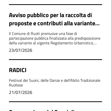
Avviso pubblico per la raccolta di
proposte e contributi alla variante
del Regolamento Urbanistico
Il Comune di Ruoti promuove una fase di
partecipazione pubblica finalizzata alla predisposizione
della variante al vigente Regolamento Urbanistico,
invitando cittadini, professionisti, imprese e
23/07/2026
stakeholder a presentare contributi e proposte
RADICI
Festival dei Suoni, delle Danze e dell'Abito Tradizionale
Ruotese
21/07/2026