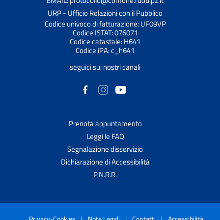
EMAIL: protocollo@comune.ruoti.pz.it
URP - Ufficio Relazioni con il Pubblico
Codice univoco di fatturazione: UF09VP
Codice ISTAT: 076071
Codice catastale: H641
Codice iPA: c_h641
seguici sui nostri canali
Prenota appuntamento
Leggi le FAQ
Segnalazione disservizio
Dichiarazione di Accessibilità
P.N.R.R.
Privacy-Cookies
|
Note Legali
|
Contatti
|
Accessibilità