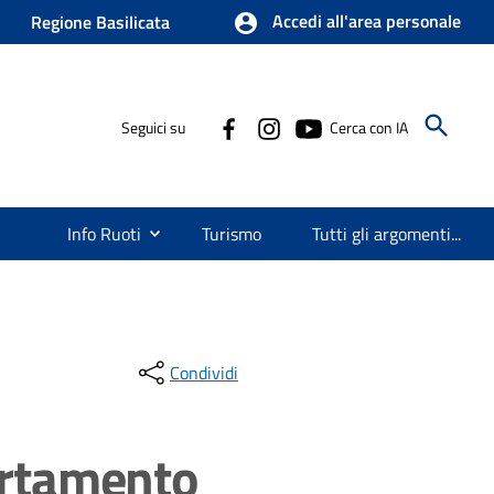
Accedi all'area personale
Regione Basilicata
Seguici su
Cerca con IA
Info Ruoti
Turismo
Tutti gli argomenti...
Condividi
certamento