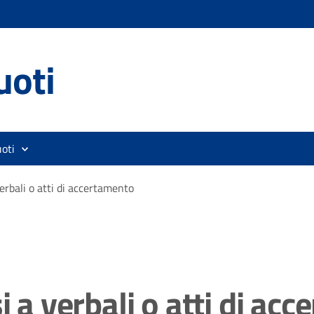
uoti
oti
verbali o atti di accertamento
i a verbali o atti di ac