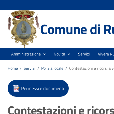
Comune di R
Amministrazione
Novità
Servizi
Vivere Ru
Home
/
Servizi
/
Polizia locale
/
Contestazioni e ricorsi a 
Permessi e documenti
Contestazioni e ricors