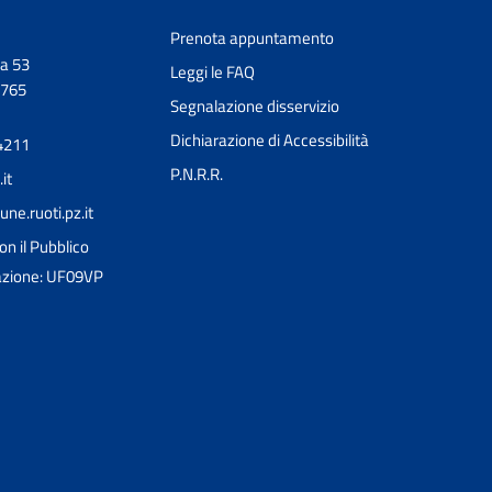
Prenota appuntamento
a 53
Leggi le FAQ
0765
Segnalazione disservizio
Dichiarazione di Accessibilità
4211
P.N.R.R.
it
e.ruoti.pz.it
on il Pubblico
Ciao 👋
razione: UF09VP
Come posso esserti utile?
smart_toy