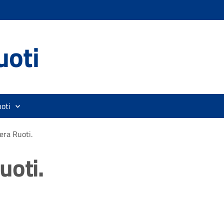
uoti
oti
era Ruoti.
uoti.