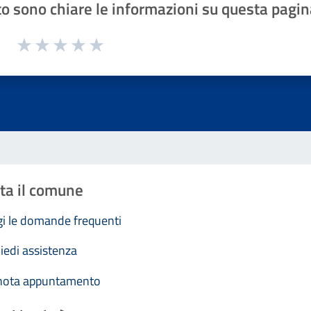
o sono chiare le informazioni su questa pagin
1 a 5 stelle la pagina
Valuta 1 stelle su 5
Valuta 2 stelle su 5
Valuta 3 stelle su 5
Valuta 4 stelle su 5
Valuta 5 stelle su 5
ta il comune
i le domande frequenti
iedi assistenza
nota appuntamento