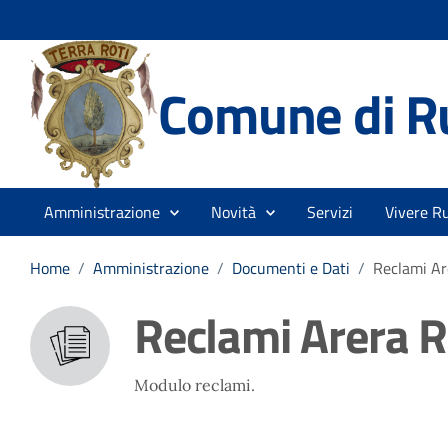
Comune di R
Amministrazione
Novità
Servizi
Vivere Ru
Home
/
Amministrazione
/
Documenti e Dati
/
Reclami Ar
Reclami Arera R
Modulo reclami.