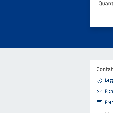
Quant
Valuta da 
Contat
Legg
Rich
Pre