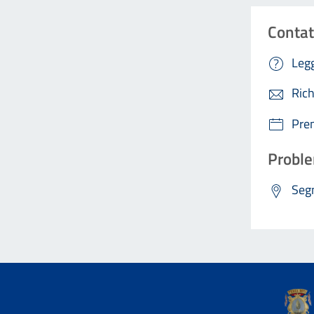
Contat
Legg
Rich
Pre
Proble
Segn