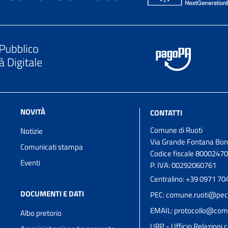
NOVITÀ
CONTATTI
Comune di Ruoti
Notizie
Via Grande Fontana Bon
Comunicati stampa
Codice fiscale 8000247
Eventi
P. IVA: 00292060761
Centralino: +39 0971 70
DOCUMENTI E DATI
PEC: comune.ruoti@pec.
EMAIL: protocollo@comun
Albo pretorio
URP - Ufficio Relazioni c