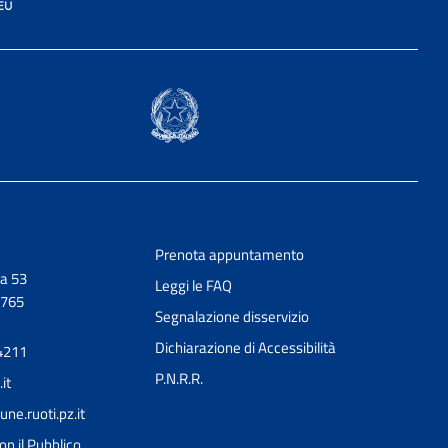
Prenota appuntamento
a 53
Leggi le FAQ
0765
Segnalazione disservizio
Dichiarazione di Accessibilità
4211
P.N.R.R.
it
e.ruoti.pz.it
on il Pubblico