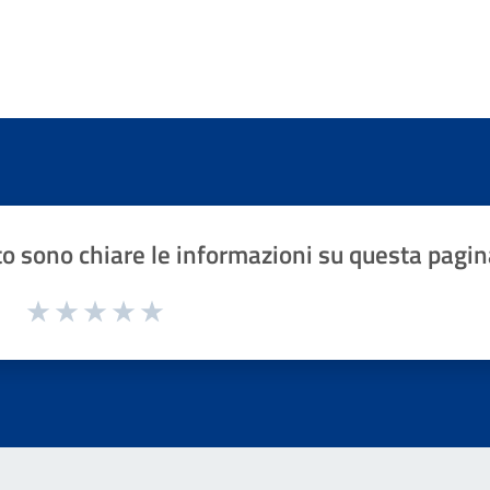
o sono chiare le informazioni su questa pagin
1 a 5 stelle la pagina
Valuta 1 stelle su 5
Valuta 2 stelle su 5
Valuta 3 stelle su 5
Valuta 4 stelle su 5
Valuta 5 stelle su 5