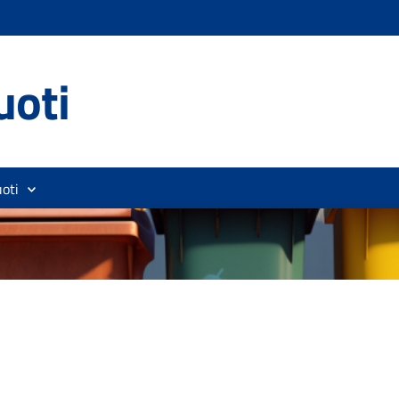
uoti
oti