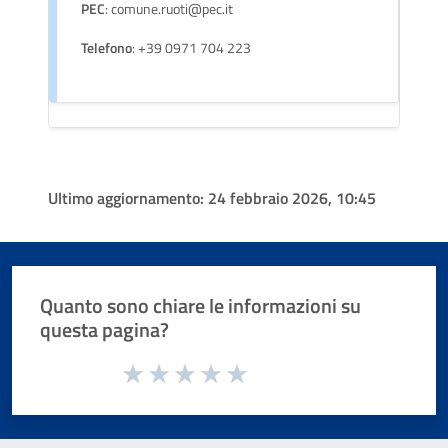
PEC
: comune.ruoti@pec.it
Telefono
: +39 0971 704 223
Ultimo aggiornamento:
24 febbraio 2026, 10:45
Quanto sono chiare le informazioni su
questa pagina?
Valuta da 1 a 5 stelle la pagina
Valuta 1 stelle su 5
Valuta 2 stelle su 5
Valuta 3 stelle su 5
Valuta 4 stelle su 5
Valuta 5 stelle su 5