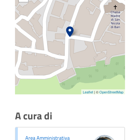
Leaflet
| ©
OpenStreetMap
A cura di
Area Amministrativa