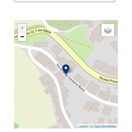
+
−
Leaflet
| ©
OpenStreetMap