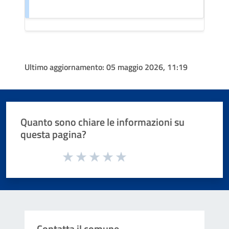
Ultimo aggiornamento:
05 maggio 2026, 11:19
Quanto sono chiare le informazioni su
questa pagina?
Valuta da 1 a 5 stelle la pagina
Valuta 1 stelle su 5
Valuta 2 stelle su 5
Valuta 3 stelle su 5
Valuta 4 stelle su 5
Valuta 5 stelle su 5
Contatta il comune