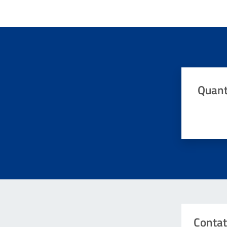
Quant
Valuta da 
Contat