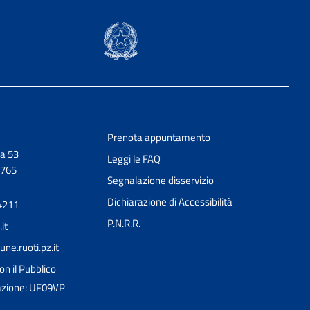
Prenota appuntamento
a 53
Leggi le FAQ
0765
Segnalazione disservizio
Dichiarazione di Accessibilità
4211
P.N.R.R.
it
e.ruoti.pz.it
on il Pubblico
razione: UF09VP
Ciao 👋
Come posso esserti utile?
smart_toy