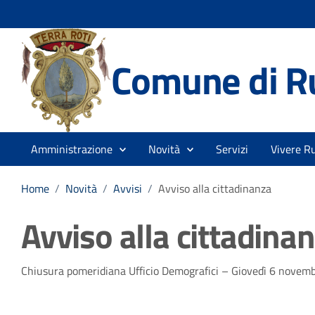
Comune di R
Amministrazione
Novità
Servizi
Vivere Ru
Home
/
Novità
/
Avvisi
/
Avviso alla cittadinanza
Avviso alla cittadina
Dettagli della notizia
Chiusura pomeridiana Ufficio Demografici – Giovedì 6 novem