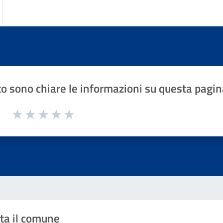
o sono chiare le informazioni su questa pagin
1 a 5 stelle la pagina
Valuta 1 stelle su 5
Valuta 2 stelle su 5
Valuta 3 stelle su 5
Valuta 4 stelle su 5
Valuta 5 stelle su 5
ta il comune