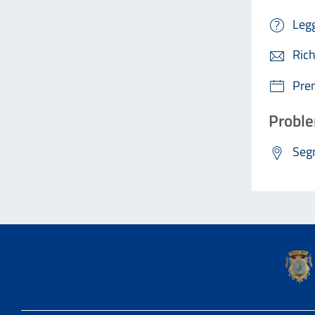
Legg
Rich
Pre
Proble
Segn