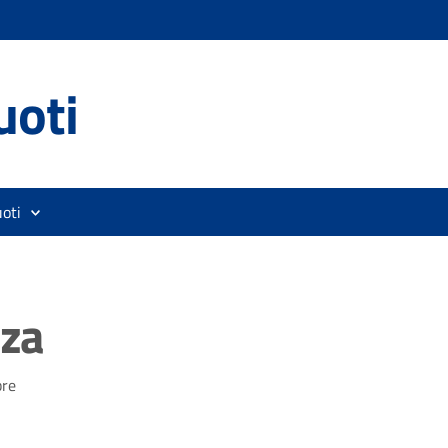
uoti
oti
nza
bre